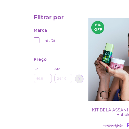
Filtrar por
6
%
OFF
Marca
Intt (2)
Preço
De
Até
KIT BELA ASSANHA
Bubbl
R$259,80