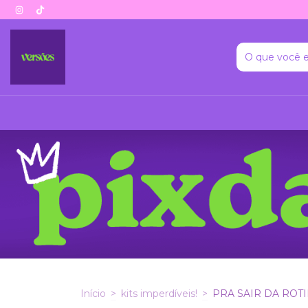
Início
>
kits imperdíveis!
>
PRA SAIR DA ROT