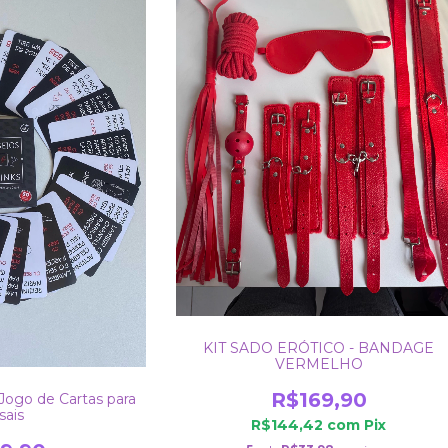
KIT SADO ERÓTICO - BANDAGE
VERMELHO
R$169,90
 Jogo de Cartas para
sais
R$144,42
com
Pix