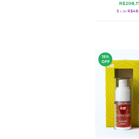
R$208,
5
x de
R$48
15
%
OFF