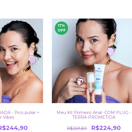
17
%
OFF
DA - Pico pulse +
Meu Kit Primeiro Anal- COM PLUG -
e Vibes
TERRA PROMETIDA
R$244,90
R$224,90
R$269,80