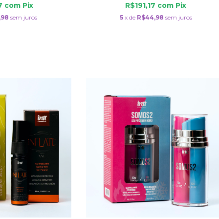
17
com
Pix
R$191,17
com
Pix
,98
sem juros
5
x de
R$44,98
sem juros