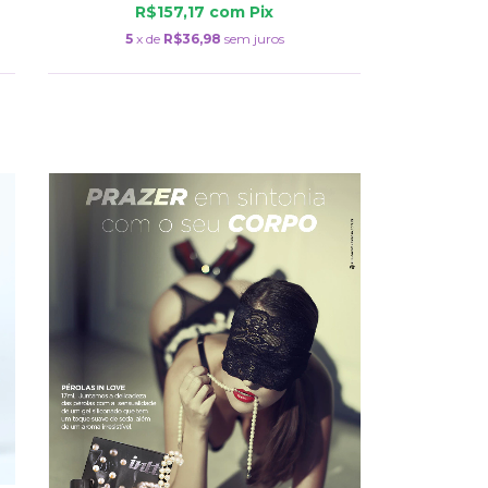
R$157,17
com
Pix
5
x de
R$36,98
sem juros