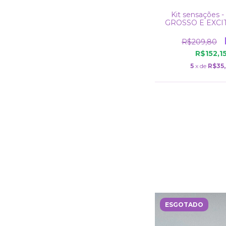
Kit sensações 
GROSSO E EXCI
R$209,80
R$152,1
5
x de
R$35
ESGOTADO