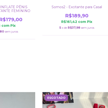
- INFLATE PÊNIS
Somos2 - Excitante para Casal
TANTE FEMININO
R$189,90
R$179,00
R$161,42
com
Pix
5
com
Pix
5
x de
R$37,98
sem juros
,80
sem juros
ESGOTADO