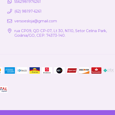
5562981976261
(62) 98197-6261
versoesloja@gmail.com
rua CP09, QD CP-07, Lt 30, N110, Setor Celina Park,
Goiânia/GO, CEP: 74373-140.