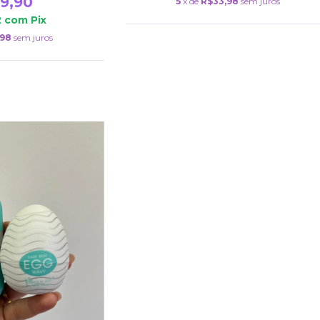
9,90
5
x de
R$33,98
sem juros
2
com
Pix
,98
sem juros