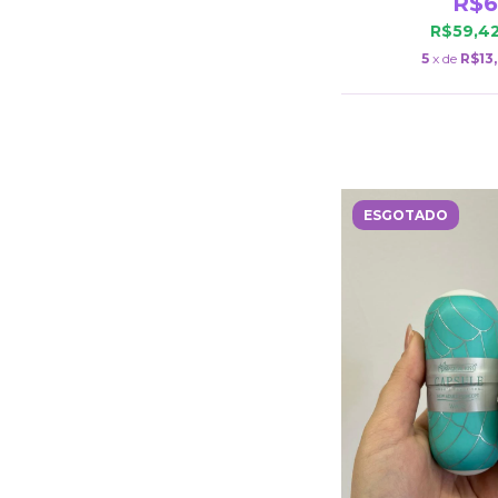
R$6
R$59,4
5
x de
R$13
ESGOTADO