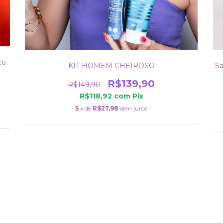
co
KIT HOMEM CHEIROSO
S
R$139,90
R$149,90
R$118,92
com
Pix
5
x de
R$27,98
sem juros