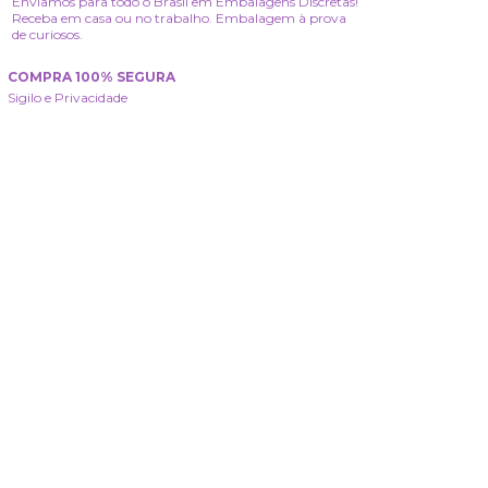
Enviamos para todo o Brasil em Embalagens Discretas!
Receba em casa ou no trabalho. Embalagem à prova
de curiosos.
COMPRA 100% SEGURA
Sigilo e Privacidade