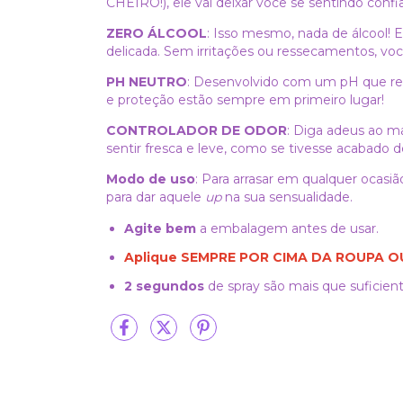
CHEIRO!), ele vai deixar você se sentindo confi
ZERO ÁLCOOL
: Isso mesmo, nada de álcool! E
delicada. Sem irritações ou ressecamentos, vo
PH NEUTRO
: Desenvolvido com um pH que respe
e proteção estão sempre em primeiro lugar!
CONTROLADOR DE ODOR
: Diga adeus ao m
sentir fresca e leve, como se tivesse acabado d
Modo de uso
: Para arrasar em qualquer ocasiã
para dar aquele
up
na sua sensualidade.
Agite bem
a embalagem antes de usar.
Aplique SEMPRE POR CIMA DA ROUPA O
2 segundos
de spray são mais que suficient