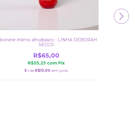
abonete íntimo afrodisíaco - LINHA DEBORAH
Pe
SECCO
R$65,00
R$55,25
com
Pix
5
x de
R$13,00
sem juros