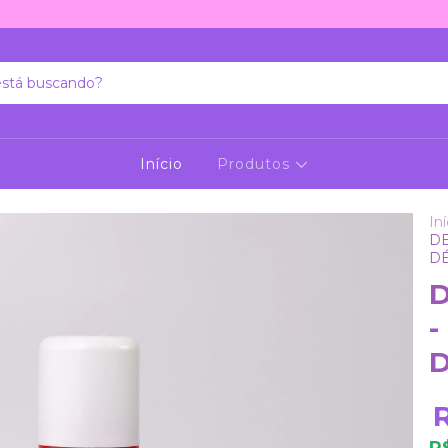
Início
Produtos
Iní
DE
D
-