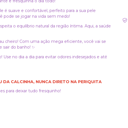
ante e fresquinha o dia todo!
le é suave e confortável, perfeito para a sua pele
cê pode se jogar na vida sem medo!
ita o equilíbrio natural da região íntima. Aqui, a saúde
au cheiro! Com uma ação mega eficiente, você vai se
e sair do banho! ✨
o! Use no dia a dia para evitar odores indesejados e até
U DA CALCINHA, NUNCA DIRETO NA PERIQUITA
es para deixar tudo fresquinho!