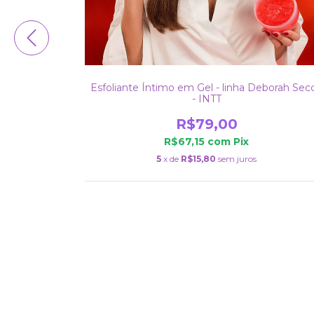
Esfoliante Íntimo em Gel - linha Deborah Sec
odisíaco
- INTT
R$79,00
R$67,15
com
Pix
5
x de
R$15,80
sem juros