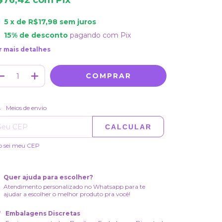
$76,42
com
Pix
5
x de
R$17,98
sem juros
15% de desconto
pagando com Pix
r mais detalhes
ALTERAR CEP
regas para o CEP:
Meios de envio
CALCULAR
o sei meu CEP
Quer ajuda para escolher?
Atendimento personalizado no Whatsapp para te
ajudar a escolher o melhor produto pra você!
Embalagens Discretas