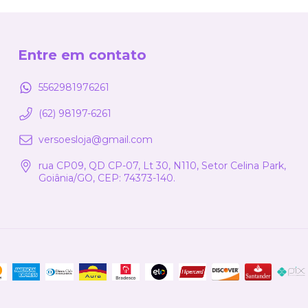
Entre em contato
5562981976261
(62) 98197-6261
versoesloja@gmail.com
rua CP09, QD CP-07, Lt 30, N110, Setor Celina Park,
Goiânia/GO, CEP: 74373-140.